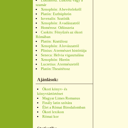
Lukianosz: Lukiosz vagy a
szamár
Xenophón: A bevételekről
Platón: Euthüphrón
Iuvenalis: Szatírák
Xenophón: A vadászatról
Homérosz: Odüsszeia
Csokits: Fényűzés az ókori
Rómában
Platón: Kratülosz
Xenophón: A lovászatról
Plinius: A természet históriája
Seneca: Helvia vigasztalása
Xenophón: Hierón
Lucretius: A természetről
Platón:Theaitétosz
Ajánlások:
Ókori könyv- és
könyvtártörténet
Magyar Limes Romanus
Finály latin szótára
Élet a Római Birodalomban
Ókori lexikon
Római kor