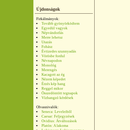
Újdonságok
Firkálmányok:
Tovább gyönyörködtem
Egyedül vagyok
Népvándorlás
Merre lehetsz
Utazás
Fohász
Évtizedes szunnyadás
Vörösbe fordul
Névnapodon
Monológ
Merengés
Kacagott az ég
Nézem képedet
Érzés kép hang
Reggel mikor
Összedöntött tegnapok
Vízhangzó kérdések
Olvasnivalók:
Seneca: Leveleiből
Caesar: Feljegyzések
Ovidius: Átváltozások
Platón: A lakoma