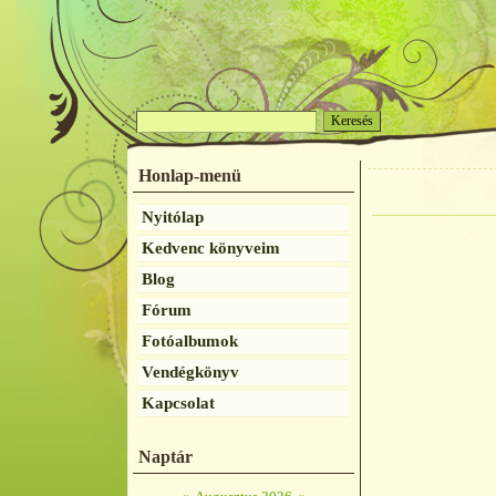
Honlap-menü
Nyitólap
Kedvenc könyveim
Blog
Fórum
Fotóalbumok
Vendégkönyv
Kapcsolat
Naptár