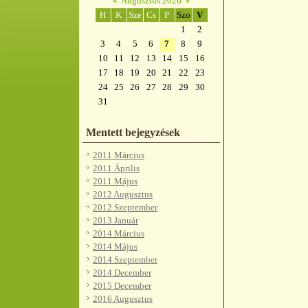
«
Augusztus 2026
»
H
K
Sze
Cs
P
Szo
V
1
2
3
4
5
6
7
8
9
10
11
12
13
14
15
16
17
18
19
20
21
22
23
24
25
26
27
28
29
30
31
Mentett bejegyzések
2011 Március
2011 Április
2011 Május
2012 Augusztus
2012 Szeptember
2013 Január
2014 Március
2014 Május
2014 Szeptember
2014 December
2015 December
2016 Augusztus