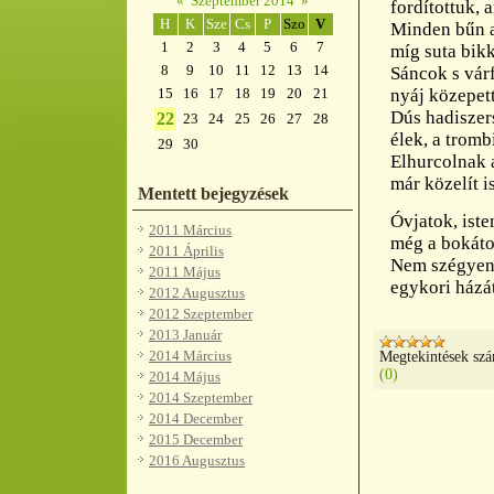
«
Szeptember 2014
»
fordítottuk, 
H
K
Sze
Cs
P
Szo
V
Minden bűn a
1
2
3
4
5
6
7
míg suta bikk
8
9
10
11
12
13
14
Sáncok s vár
nyáj közepett
15
16
17
18
19
20
21
Dús hadiszer
22
23
24
25
26
27
28
élek, a tromb
29
30
Elhurcolnak 
már közelít i
Mentett bejegyzések
Óvjatok, iste
2011 Március
még a bokátok
2011 Április
Nem szégyen,
2011 Május
egykori házát
2012 Augusztus
2012 Szeptember
2013 Január
2014 Március
Megtekintések sz
(0)
2014 Május
2014 Szeptember
2014 December
2015 December
2016 Augusztus