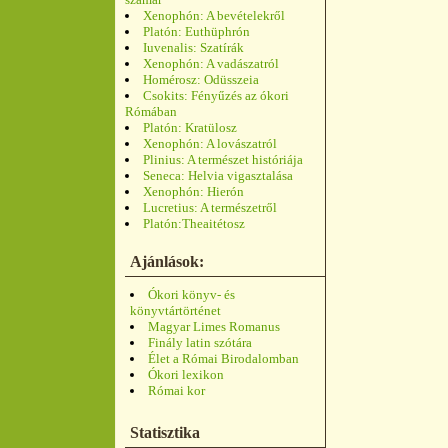
Xenophón: A bevételekről
Platón: Euthüphrón
Iuvenalis: Szatírák
Xenophón: A vadászatról
Homérosz: Odüsszeia
Csokits: Fényűzés az ókori
Rómában
Platón: Kratülosz
Xenophón: A lovászatról
Plinius: A természet históriája
Seneca: Helvia vigasztalása
Xenophón: Hierón
Lucretius: A természetről
Platón:Theaitétosz
Ajánlások:
Ókori könyv- és
könyvtártörténet
Magyar Limes Romanus
Finály latin szótára
Élet a Római Birodalomban
Ókori lexikon
Római kor
Statisztika