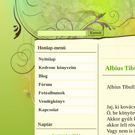
Honlap-menü
Nyitólap
Albius Tibu
Kedvenc könyveim
Blog
Fórum
Albius Tibull
Fotóalbumok
Vendégkönyv
Jaj, ki kovác
Kapcsolat
Ó, be könyört
Akkor gyúlt k
Naptár
akkor lelt rö
Vagy nem is 