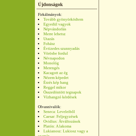
Újdonságok
Firkálmányok:
Tovább gyönyörködtem
Egyedül vagyok
Népvándorlás
Merre lehetsz
Utazás
Fohász
Évtizedes szunnyadás
Vörösbe fordul
Névnapodon
Monológ
Merengés
Kacagott az ég
Nézem képedet
Érzés kép hang
Reggel mikor
Összedöntött tegnapok
Vízhangzó kérdések
Olvasnivalók:
Seneca: Leveleiből
Caesar: Feljegyzések
Ovidius: Átváltozások
Platón: A lakoma
Lukianosz: Lukiosz vagy a
szamár